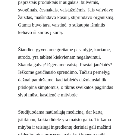
paprastais produktais ir augalais: bulvėmis, 
svogūnais, česnakais, vaistažolėmis. Jais valydavo 
žaizdas, malšindavo kosulį, stiprindavo organizmą. 
Gamta buvo tarsi vaistinė, o sukaupta išmintis 
keliavo iš kartos į kartą.
Šiandien gyvename greitame pasaulyje, kuriame, 
atrodo, yra tabletė kiekvienam negalavimui. 
Skauda galvą? Išgeriame vaistą. Prastai jaučiatės? 
Ieškome greičiausio sprendimo. Tačiau pernelyg 
dažnai pamirštame, kad tabletės dažniausiai tik 
prislopina simptomus, o tikras sveikatos pagrindas 
slypi mūsų kasdienėje mityboje.
Studijuodama natūraliąją mediciną, dar kartą 
įsitikinau, kokia didelė yra maisto galia. Tinkama 
mityba ir teisingi ingredientų deriniai gali mažinti 
uždegiminius procesus, palaikyti kepenų veiklą, 