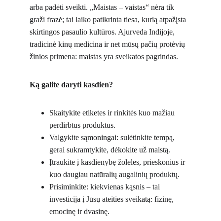
arba padėti sveikti. „Maistas – vaistas“ nėra tik 
graži frazė; tai laiko patikrinta tiesa, kurią atpažįsta 
skirtingos pasaulio kultūros. Ajurveda Indijoje, 
tradicinė kinų medicina ir net mūsų pačių protėvių 
žinios primena: maistas yra sveikatos pagrindas.
Ką galite daryti kasdien?
Skaitykite etiketes ir rinkitės kuo mažiau 
perdirbtus produktus.
Valgykite sąmoningai: sulėtinkite tempą, 
gerai sukramtykite, dėkokite už maistą.
Įtraukite į kasdienybę žoleles, prieskonius ir 
kuo daugiau natūralių augalinių produktų.
Prisiminkite: kiekvienas kąsnis – tai 
investicija į Jūsų ateities sveikatą: fizinę, 
emocinę ir dvasinę.