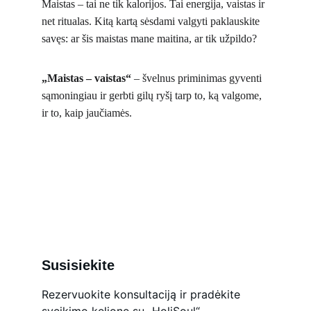
Maistas – tai ne tik kalorijos. Tai energija, vaistas ir 
net ritualas. Kitą kartą sėsdami valgyti paklauskite 
savęs: ar šis maistas mane maitina, ar tik užpildo?
„Maistas – vaistas“
 – švelnus priminimas gyventi 
sąmoningiau ir gerbti gilų ryšį tarp to, ką valgome, 
ir to, kaip jaučiamės.
Susisiekite
Rezervuokite konsultaciją ir pradėkite 