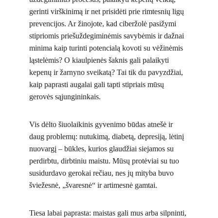
gerinti virškinimą ir net prisidėti prie rimtesnių ligų 
prevencijos. Ar žinojote, kad ciberžolė pasižymi 
stipriomis priešuždegiminėmis savybėmis ir dažnai 
minima kaip turinti potencialą kovoti su vėžinėmis 
ląstelėmis? O kiaulpienės šaknis gali palaikyti 
kepenų ir žarnyno sveikatą? Tai tik du pavyzdžiai, 
kaip paprasti augalai gali tapti stipriais mūsų 
gerovės sąjungininkais.
Vis dėlto šiuolaikinis gyvenimo būdas atnešė ir 
daug problemų: nutukimą, diabetą, depresiją, lėtinį 
nuovargį – būkles, kurios glaudžiai siejamos su 
perdirbtu, dirbtiniu maistu. Mūsų protėviai su tuo 
susidurdavo gerokai rečiau, nes jų mityba buvo 
šviežesnė, „švaresnė“ ir artimesnė gamtai.
Tiesa labai paprasta: maistas gali mus arba silpninti, 